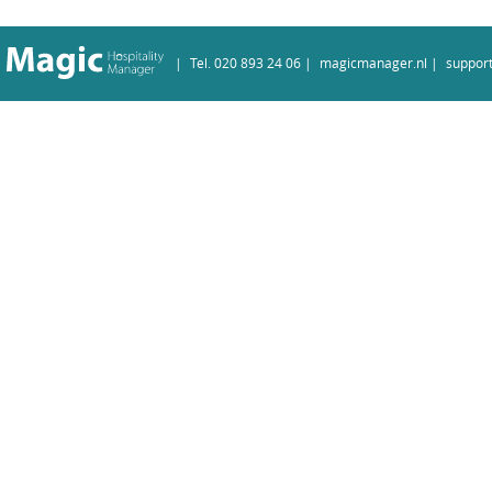
|
Tel. 020 893 24 06
|
magicmanager.nl |
suppor