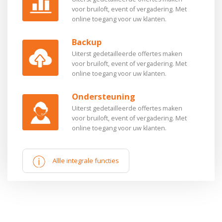
maak
klant
de
Z.
online
en
uw
of
zien.
komende
altijd
klaargezet
heeft.
en
btw
elke
voor bruiloft, event of vergadering.
Met
live
in
lunch
direct
ook
overboekingen.
per
events
op
moet
keukenpersoneel.
zien.
minuut
online toegang voor uw klanten.
wijzigingen
het
en
alle
bij
Of
persoon.
van
de
worden.
bijgewerkt.
in
draaiboek:
hoe
veranderingen.
personeel.
blokkeer
de
hoogte
Backup
de
met
laat
juist
week
is.
offerte
tijden
is
extra
te
Uiterst gedetailleerde offertes maken
of
en
de
zalen.
bespreken.
voor bruiloft, event of vergadering.
Met
het
notities.
microfoon
online toegang voor uw klanten.
event.
nodig?
Een
Ondersteuning
unieke
Uiterst gedetailleerde offertes maken
tool
voor bruiloft, event of vergadering.
Met
om
online toegang voor uw klanten.
samen
met
uw
Allle integrale functies
klant
het
feest
te
organiseren.
Kijk
op