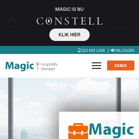
MAGIC IS NU
KLIK HIER
020 893 2406
INLOGGEN
DEMO
Magic