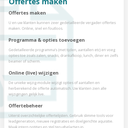
Offertes maken
Uw klantenbestand was nog nooit zo up-to-date.
Klanten vullen
zelf gegevens in (zelfs met profielfoto).
Haal het optimale uit uw
Offertes maken
bestand.
U en uw klanten kunnen zeer gedetailleerde
vergader-offertes
Klanten Dashboard
maken. Online, snel en
foutloos.
Uw complete Klanten Dashboard pakket. Ideaal voor e-mail
Programma & opties toevoegen
gerichte
(re-)marketing, terugbellijsten en alerts.
Gedetailleerde programma’s (met tijden, aantallen etc)
en voeg
Individuele (prijs)afspraken
opties toe zoals zalen, snacks, drankafkoop,
lunch, diner en zelfs
beamer of scherm.
Stel bij individuele bedrijven betaalcondities of
kortingen in.
Koppel contactpersonen die direct
werken op basis van deze
Online (live) wijzigen
instellingen.
De unieke wijzig-module wijzigt opties of
aantallen en
Contacten & bedrijven koppelen
herberekend de offerte automatisch.
Uw klanten zien alle
wijzigingen gelijk live.
Koppel contactpersonen aan bedrijven. Deze personen
werken
op basis van de (prijs)afspraken van dit bedrijf.
Of stuur facturen
Offertebeheer
direct naar de financiele afdeling.
Uiterst overzichtelijke offertelijsten. Gebruik slimme tools
voor
Reeksen & kopieren
leadgeneration, nieuwe registraties en doelgerichte
aquisitie.
Maak intern notities en stel terugbelacties in.