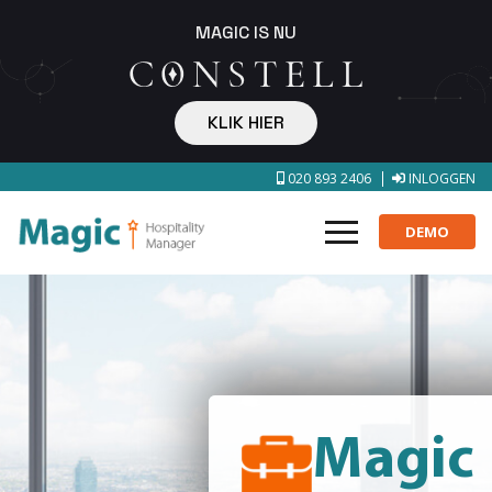
MAGIC IS NU
KLIK HIER
020 893 2406
INLOGGEN
DEMO
Magic