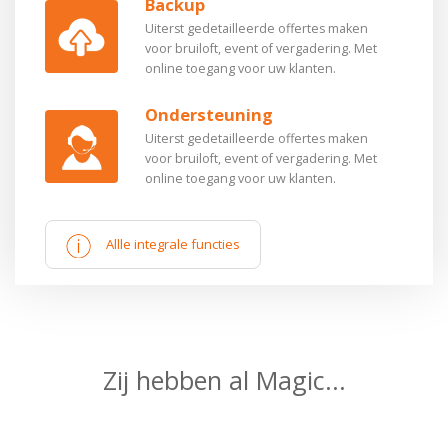
Backup
de
met
laat
juist
week
is.
offerte
tijden
is
extra
te
Uiterst gedetailleerde offertes maken
of
en
de
zalen.
bespreken.
voor bruiloft, event of vergadering.
Met
het
notities.
microfoon
online toegang voor uw klanten.
event.
nodig?
Een
Ondersteuning
unieke
Uiterst gedetailleerde offertes maken
tool
voor bruiloft, event of vergadering.
Met
om
online toegang voor uw klanten.
samen
met
uw
Allle integrale functies
klant
het
feest
te
organiseren.
Kijk
op
Zij hebben al Magic...
onze
speciale
offerte
planner