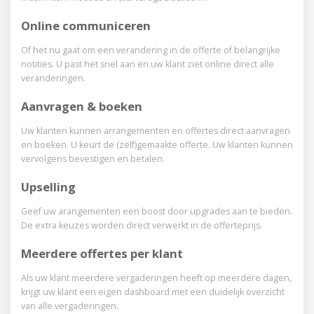
Kopieer bestaande offertes en maak simpel en
snel reeksen voor
één bepaalde klant of bedrijf.
Online communiceren
Statistiek & insights
Of het nu gaat om een verandering in de offerte
of belangrijke
notities. U past het snel aan en uw
klant ziet online direct alle
Verzamel ongekende kennis met statistiek en
insights per klant.
veranderingen.
Maak slimme veranderingen in uw
aanbod op basis van real-time
gegevens.
Aanvragen & boeken
Uw klanten kunnen arrangementen en offertes direct
aanvragen
en boeken. U keurt de (zelf)gemaakte offerte.
Uw klanten kunnen
vervolgens bevestigen en betalen.
Uniek!
Upselling
Online
(Digitaal)
Vergaderbeheer
Agenda
Arrangementen
Keuken
Betalen
offerte
draaiboek
&
&
&
Geef uw arangementen een boost door upgrades
aan te bieden.
Vergaderlijst
To-
Meerdere
Vergaderingen
Notities
Online
Online
Arrangement
Zalen
Upselling
Tijdelijke
Arrangementen
De extra keuzes worden direct
verwerkt in de offerteprijs.
planner
zaalbeheer
partysheets
factureren
Intern
Draaiboek
Notities
Vragen
To-
Tijd/acties
do
accounts
organiseren
&
communiceren
arrangementen
kiezen
kiezen
acties
maken
Alle
Geef
Meerdere offertes per klant
komende
uw
Laat
draaiboek
voor
toevoegen
do
lijsten
alerts
Maand
Dag
Zaalbeheer
Zalen
Flexibele
Zaalopstellingen
Keukensheet
Partysheet
Interne
Dieetwensen
Facturen
Facturatie
BTW
Betaalherinneringen
Real-
Nacalculatie
Aanbetaling
Handmatige
Plan
Breidt
Heeft
Gebruik
Of
Bied
Laat
Uw
Heeft
Biedt
vergaderingen
arangementen
Als uw klant meerdere vergaderingen heeft op meerdere
dagen,
het
een
u
handige
het
online
uw
klant
u
uw
uw
klanten
lijst
agenda
agenda
blokkeren
zaalprijzen
sheets
&
time
of
facturen
Volledige
Handige
in
Nooit
Plan
Met
Bepaal
een
Breng
Maak
Voeg
Produceer
Magic
Periodieke
Kies
krijgt uw klant een eigen dashboard met een
duidelijk overzicht
event
draaiboek
meerdere
tools
nu
arrangementen
klanten
kan
een
arrangementen
en
tool
één
meer
de
onze
per
boost
uw
uitgebreide
per
automatisch
berekent
automatische
voor
klanten
&
op
betalen
overzicht
eindfactuur
van alle vergaderingen.
Presenteer
en
Nooit
uit
contactpersonen
om
gaat
Alle
Bekijk
Voor
an
zelf
een
maandag-
zeer
Maak