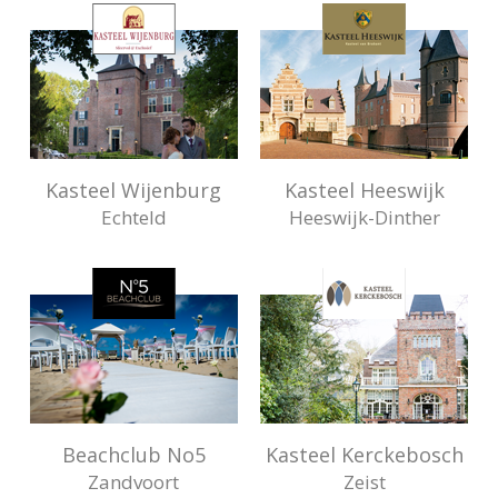
pagina
voor
alle
mogelijkheden.
Kasteel Wijenburg
Kasteel Heeswijk
Echteld
Heeswijk-Dinther
Beachclub No5
Kasteel Kerckebosch
Zandvoort
Zeist