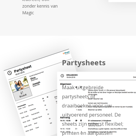
zonder kennis van
Magic
Partysheets
Maak uitgebreide
partysheets of
draaiboeken voor uw
uitvoerend
personeel. De
sheets zijn uiterst flexibel;
printen en aanpassen